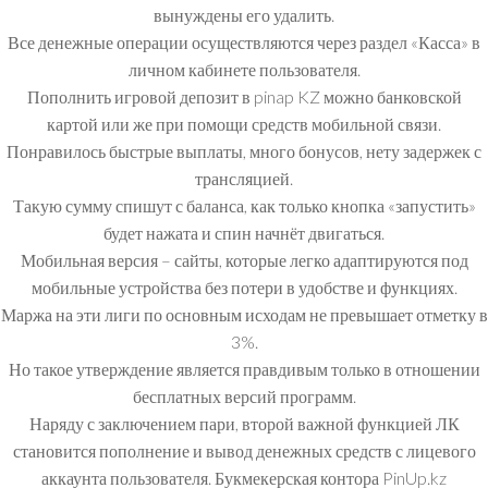
вынуждены его удалить.
Все денежные операции осуществляются через раздел «Касса» в
личном кабинете пользователя.
Пополнить игровой депозит в pinap KZ можно банковской
картой или же при помощи средств мобильной связи.
Понравилось быстрые выплаты, много бонусов, нету задержек с
трансляцией.
Такую сумму спишут с баланса, как только кнопка «запустить»
будет нажата и спин начнёт двигаться.
Мобильная версия – сайты, которые легко адаптируются под
мобильные устройства без потери в удобстве и функциях.
Маржа на эти лиги по основным исходам не превышает отметку в
3%.
Но такое утверждение является правдивым только в отношении
бесплатных версий программ.
Наряду с заключением пари, второй важной функцией ЛК
становится пополнение и вывод денежных средств с лицевого
аккаунта пользователя. Букмекерская контора PinUp.kz