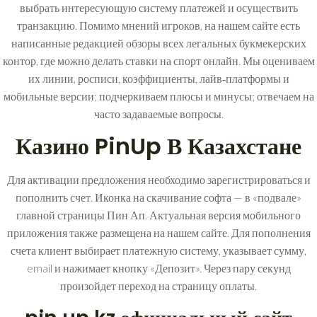
выбрать интересующую систему платежей и осуществить
транзакцию. Помимо мнений игроков, на нашем сайте есть
написанные редакцией обзоры всех легальных букмекерских
контор, где можно делать ставки на спорт онлайн. Мы оцениваем
их линии, росписи, коэффициенты, лайв‑платформы и
мобильные версии; подчеркиваем плюсы и минусы; отвечаем на
часто задаваемые вопросы.
Казино PinUp В Казахстане
Для активации предложения необходимо зарегистрироваться и
пополнить счет. Иконка на скачивание софта — в «подвале»
главной страницы Пин Ап. Актуальная версия мобильного
приложения также размещена на нашем сайте. Для пополнения
счета клиент выбирает платежную систему, указывает сумму,
email и нажимает кнопку «Депозит». Через пару секунд
произойдет переход на страницу оплаты.