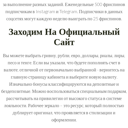
за выполнение разных заданий. Еженедельные 500 фриспинов
подписчикам в Instagram и Telegram. Подписчики в данных
соцсетях могут каждую неделю выиграть по 25 фриспинов.
Заходим На Официальный
Сайт
Вы можете выбрать гривну, рубли, евро, доллары, риалы, лиры,
песо и тенге. Если вы указали, что будете пополнять счет в
валюте, отличной от первоначально выбранной - вернитесь на
главную страницу кабинета и выберите новую валюту.
Изначально бонусы классифицируются на депозитные и
бездепозитные. Можно воспользоваться специальным подарком,
рассчитывать на привилегии от высокого статуса в системе
лояльности. Рабочее зеркало – это ресурс, который полностью
дублирует оригинал, что проявляется в стилизации и
оформлении.