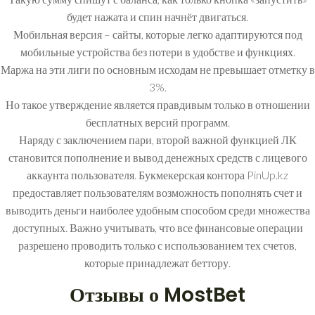
будет нажата и спин начнёт двигаться.
Мобильная версия – сайты, которые легко адаптируются под
мобильные устройства без потери в удобстве и функциях.
Маржа на эти лиги по основным исходам не превышает отметку в
3%.
Но такое утверждение является правдивым только в отношении
бесплатных версий программ.
Наряду с заключением пари, второй важной функцией ЛК
становится пополнение и вывод денежных средств с лицевого
аккаунта пользователя. Букмекерская контора PinUp.kz
предоставляет пользователям возможность пополнять счет и
выводить деньги наиболее удобным способом среди множества
доступных. Важно учитывать, что все финансовые операции
разрешено проводить только с использованием тех счетов,
которые принадлежат беттору.
Отзывы о MostBet