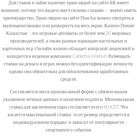
Для ставок в лайве наличие трансляций на сайте БК имеет
значение, потому что видеть матч своими глазами — значит иметь
преимущество. Трансляцию на сайте ПинАп можно смотреть в
маленьком окошке или развернуть на весь экран. Казино Пинап
Казахстан – это игровые автоматы от более чем 20 мировых
производителей, а также разные вариации настольных и
карточных игр. Онлайн-казино обладает кипрской лицензией и
находится в ведении компании Carletta Limited. Размещать
ставки на деньги в играх можно без идентификации личности,
однако она обязательна для обналичивания заработанных
средств.
Составляется оно в произвольной форме с обязательным
указанием личных данных и наличием подписи. Минимальная
ставка для заключения пари составляет всего 50 KZT. Что
касается максимальной ставки, то ее размер определяется в
индивидуальном порядке, и зависит от популярности
спортивного события.