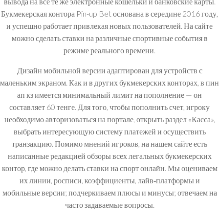
вывода на все те же электронные кошельки и банковские карты.
Букмекерская контора Pin-up Bet основана в середине 2016 году,
и успешно работает привлекая новых пользователей. На сайте
можно сделать ставки на различные спортивные события в
режиме реального времени.
Дизайн мобильной версии адаптирован для устройств с
маленьким экраном. Как и в других букмекерских конторах, в пин
ап кз имеется минимальный лимит на пополнение — он
составляет 60 тенге. Для того, чтобы пополнить счет, игроку
необходимо авторизоваться на портале, открыть раздел «Касса»,
выбрать интересующую систему платежей и осуществить
транзакцию. Помимо мнений игроков, на нашем сайте есть
написанные редакцией обзоры всех легальных букмекерских
контор, где можно делать ставки на спорт онлайн. Мы оцениваем
их линии, росписи, коэффициенты, лайв‑платформы и
мобильные версии; подчеркиваем плюсы и минусы; отвечаем на
часто задаваемые вопросы.