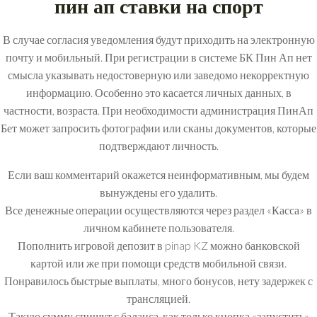
пин ап ставки на спорт
В случае согласия уведомления будут приходить на электронную
почту и мобильный. При регистрации в системе БК Пин Ап нет
смысла указывать недостоверную или заведомо некорректную
информацию. Особенно это касается личных данных, в
частности, возраста. При необходимости администрация ПинАп
Бет может запросить фотографии или сканы документов, которые
подтверждают личность.
Если ваш комментарий окажется неинформативным, мы будем
вынуждены его удалить.
Все денежные операции осуществляются через раздел «Касса» в
личном кабинете пользователя.
Пополнить игровой депозит в pinap KZ можно банковской
картой или же при помощи средств мобильной связи.
Понравилось быстрые выплаты, много бонусов, нету задержек с
трансляцией.
Такую сумму спишут с баланса, как только кнопка «запустить»