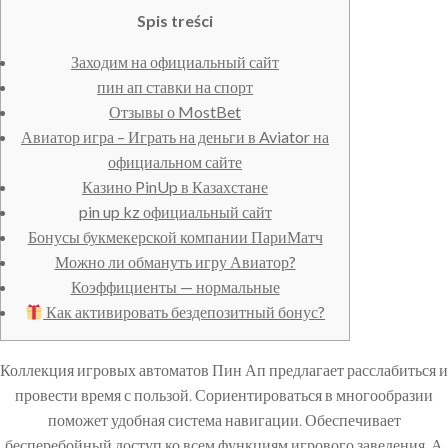
Spis treści
Заходим на официальный сайт
пин ап ставки на спорт
Отзывы о MostBet
Авиатор игра – Играть на деньги в Aviator на
официальном сайте
Казино PinUp в Казахстане
pin up kz официальный сайт
Бонусы букмекерской компании ПариМатч
Можно ли обмануть игру Авиатор?
Коэффициенты — нормальные
Как активировать бездепозитный бонус?
Коллекция игровых автоматов Пин Ап предлагает расслабиться и
провести время с пользой. Сориентироваться в многообразии
поможет удобная система навигации. Обеспечивает
бесперебойный доступ ко всем функциям игрового заведения. А