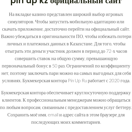
pin up kz официальный сайт
На вкладке казино представлен широкий выбор игровых
симуляторов. Чтобы запустить мобильную адаптацию или
скачать приложение, достаточно перейти на официальный сайт.
Важно убеждаться в оригинальности ПО, чтобы избежать потери
личных и платежных данных в Казахстане. Для того, чтобы
отыграть эти деньги участник должен в период до 72-х часов
совершить ставок на общую сумму, превышающую
первоначальный бонус в 50 раз. Ограничений по коэффициенту
нет, поэтому заключать пари можно на самых выгодных для себя
условиях. Букмекерская контора Pin Up Ru работает с 2020 года.
Букмекерская контора обеспечивает круглосуточную поддержку
клиентов. К профессиональным менеджерам можно обращаться
по любым вопросам, связанным с предоставлением услуг беттеру.
Сохранить моё имя, email и адрес сайта в этом браузере для
последующих моих комментариев.