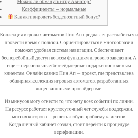
Можно ли обмануть игру Авиатор?
Коэффициенты — нормальные
Как активировать бездепозитный бонус?
Коллекция игровых автоматов Пин Ап предлагает расслабиться и
провести время с пользой. Сориентироваться в многообразии
поможет удобная система навигации. Обеспечивает
бесперебойный доступ ко всем функциям игрового заведения. А
еще — персональные/безвейджерные подарки постоянным
клиентам. Онлайн казино Пин Ап — проект, где представлена
обширная коллекция игровых автоматов, разработанных
лицензионными провайдерами.
Из минусов могу отнести то, что нету всех событий по линии.
На ресурсе работает круглосуточный чат службы поддержки,
миссия которого — решить любую проблему клиентов.
Когда личный кабинет создан, стоит перейти к процедуре
верификации.