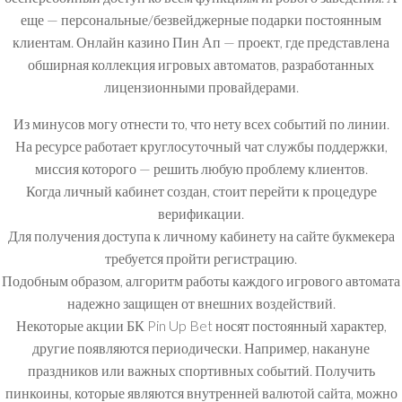
еще — персональные/безвейджерные подарки постоянным
клиентам. Онлайн казино Пин Ап — проект, где представлена
обширная коллекция игровых автоматов, разработанных
лицензионными провайдерами.
Из минусов могу отнести то, что нету всех событий по линии.
На ресурсе работает круглосуточный чат службы поддержки,
миссия которого — решить любую проблему клиентов.
Когда личный кабинет создан, стоит перейти к процедуре
верификации.
Для получения доступа к личному кабинету на сайте букмекера
требуется пройти регистрацию.
Подобным образом, алгоритм работы каждого игрового автомата
надежно защищен от внешних воздействий.
Некоторые акции БК Pin Up Bet носят постоянный характер,
другие появляются периодически. Например, накануне
праздников или важных спортивных событий. Получить
пинкоины, которые являются внутренней валютой сайта, можно