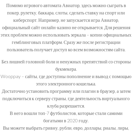
Помимо игрового автомата Авиатор, здесь можно сыграть в
покер, рулетку, баккара, слоты, сделать ставку на спорт или
киберспорт. Например, не запускается игра Авиатор,
официальный сайт онлайн-казино не открывается. Для решения
этих проблем можно использовать зеркала – копии официальных
гемблинговых платформ. Сразу же после регистрации
пользователь получает доступ ко всем возможностям сайта.
Без лишней головной боли и ненужных препятствий со стороны
букмекера.
Wooppay – сайты, где доступны пополнение и вывод с помощью
этого электронного кошелька.
Достаточно установить программу или плагин в браузер, а затем
подключиться к серверу страны, где деятельность виртуального
клуба разрешается.
В него вошли топ-7 футболистов, которые стали самими
богатыми в 2020 году.
Вы можете выбрать гривну, рубли, евро, доллары, риалы, лиры,