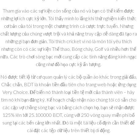
Tham gia vào các sự kiện còn sống của nó và bạn có thể kiếm được
những lợi ích cực kỳ lớn. Tôi thấy mình lo lắng khi thử nghiệm kiến ​​thức
cơ bản của tôi trong một chương trình cá cược trực tuyến. Nhưng
chất lượng của chúng vượt trội và khả năng truy cập dễ dàng đã tạo ra
những gì bạn đơn giản. Tôi thích cricket vì nó là môn tôi yêu thích
nhưng còn có các sự kiện Thể thao, Bóng chày, Golf và nhiều hơn thế
nữa. Các trò chơi sòng bạc mới cung cấp các tính năng đáng kinh ngạc
cũng như đồ họa cực kỳ ấn tượng.
Nó được tiết lộ từ cơ quan quản lý các bộ quần áo khác trong giải đấu.
Chắc chắn, BDT là khoản tiền đầu tiên cho trang web hoặc ứng dụng
Very Choice. Để biến nó thành loại tiền tệ mới của thành viên – hãy
tìm nó khi bạn đăng ký. Kế hoạch chấp nhận nào chúng tôi có sẵn cho
các cặp vợ chồng sòng bạc và bằng cách chọn họ, bạn sẽ nhận được
125% lên tới 25.100000 BDT, cùng với 250 vòng quay miễn phí bổ
sung tại các bến cảng lớn nhất.
Đó là một tài liệu cố định cần thiết để
cài đặt các tệp dữ liệu trên thiết bị di động.