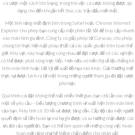
cá cược một cách tôn trọng, trong khi việc cá cược không được áp
dụng cho đến khi gần kết thúc các trận đấu mới nhất.
Một tính năng nhất định bên trong Safari hoặc Chrome Internet
Explorer cho phép bạn cung cấp một phím tắt tốt để truy cập nhanh
vào màn hình gia đình. Công ty có giấy phép từ Curacao, cho phép
chúng tôi thực hiện luật pháp ở tất cả các quốc gia đó trên toàn thế
giới. Khu vực này hoạt động cùng nhau để đặt cược để có các sự kiện
có thể được phát sóng trực tiếp. Hơn nữa, nó hiển thị số liệu thống kê
trên màn hình hoặc bất kỳ đề xuất đồ họa nào khác. Giải thưởng mới
thực sự được tách ra từ một trong những người tham gia đã đặt cược
phù hợp.
Quá trình cài đặt không thể mất nhiều thời gian, bạn chỉ cần xác nhận
một số yêu cầu – biểu tượng chương trình sẽ xuất hiện trên màn hình
của bạn. Máy tính có 10 hồ sơ, được tăng dần. Cấp độ của một người
quyết định số tiền hoàn lại mà họ ghi được và xu hướng nhận được các
ưu đãi của người đó. Bạn có thể làm quen với những công việc hoàn
toàn mới cũng như hệ thống chấm điểm cho nhân vật.