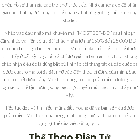
phép hồ sơ tham gia các trò chơi trực tiếp. Nhờ camera có độ phân
giải cao nhất, người dùng có thể quan sát những gì đang diễn ra trong
studio.
Nhấp vào đây, nhập mã khuyến mãi “MOSTBET-BD” sau khi bạn
đăng nhập và hiện có ưu đãi chào mừng lớn từ 150% đến 25.000 BDT
cho lần đặt hàng đầu tiên của bạn! Vật chất đặt tối thiểu có thể được
tìm thấy ở bất kỳ hoặc tất cả chỉ đơn giản là ba trăm BDT. Tôi không
chấp nhận điều đó là đúng bất cứ khi nào tôi thắng tất cả các cuộc cá
cược cuatro mà tôi đã đặt nhờ vào điện thoại di động của mình. Sau
đó, tôi biết được rằng Mostbet cũng có một phần mềm di động và
bạn sẽ có thể tận hưởng sòng bạc trực tuyến một cách trôi chảy như
vậy.
Tiếp tục đọc và tìm hiểu những điều hoang dã và bạn sẽ hiểu được
phần mềm Mostbet của riêng mình cũng như cách bạn có thể tận
dụng lợi thế của việc sử dụng nó.
Thể Thao Điện Tử