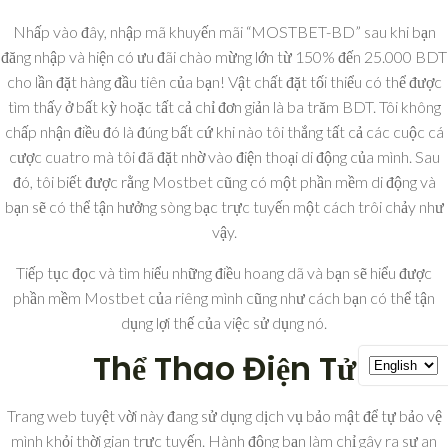
Nhấp vào đây, nhập mã khuyến mãi “MOSTBET-BD” sau khi bạn
đăng nhập và hiện có ưu đãi chào mừng lớn từ 150% đến 25.000 BDT
cho lần đặt hàng đầu tiên của bạn! Vật chất đặt tối thiểu có thể được
tìm thấy ở bất kỳ hoặc tất cả chỉ đơn giản là ba trăm BDT. Tôi không
chấp nhận điều đó là đúng bất cứ khi nào tôi thắng tất cả các cuộc cá
cược cuatro mà tôi đã đặt nhờ vào điện thoại di động của mình. Sau
đó, tôi biết được rằng Mostbet cũng có một phần mềm di động và
bạn sẽ có thể tận hưởng sòng bạc trực tuyến một cách trôi chảy như
vậy.
Tiếp tục đọc và tìm hiểu những điều hoang dã và bạn sẽ hiểu được
phần mềm Mostbet của riêng mình cũng như cách bạn có thể tận
dụng lợi thế của việc sử dụng nó.
Thể Thao Điện Tử
Trang web tuyệt vời này đang sử dụng dịch vụ bảo mật để tự bảo vệ
mình khỏi thời gian trực tuyến. Hành động bạn làm chỉ gây ra sự an