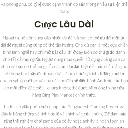
và phong phú, có tỷ lệ cược cạnh tranh có sẵn trong nhiều sự kiện thể
thao.
Cược Lâu Dài
Ngoài ra, nó còn cung cấp nhiều ưu đãi và bạn có thể ưu đãi một ưu
đãi để người dùng cũng có thể tận hưởng. Cho dù bạn là một cựu chiến
binh lành nghề hay chỉ mới bắt đầu, thì ở đây luôn có thứ gì đó dành
cho tất cả mọi người. Người dùng mua quyền sử dụng quảng cáo cá
nhân và bạn có thể cung cấp các ưu đãi đặc biệt để chắc chắn rằng nó
sẽ không tìm thấy ở nơi nào khác. Các chương trình di động mới từ
doanh nghiệp cờ bạc và nhà cái cho đến hệ điều hành Android của bạn
có một điểm đặc biệt – chúng không thể được tải xuống trong cửa
hàng Bing PlayMarket chính thức.
It-dos có giấy phép hợp pháp của Bangladesh Gaming Power và
đây là bằng chứng về tính hợp lệ và chính xác của chúng. Để đảm bảo
rằng trải nghiệm chơi game của cô ấy hoặc anh ấy là hoàn toàn an
toàn và bảo mật. Sau khi tuyên bố thiết lập, biểu mẫu ứng dụng đã