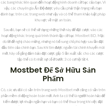
các bang khác liên quan đến hoạt động kinh doanh cờ bạc của bạn. Vì
vậy, các chuyên gia Ấn Độ được yêu cầu phải thận trọng nếu bạn
đánh bạc trên các trang web như vậy và có thể tham khảo luật pháp
khu vực về mặt an toàn.
Sau đó, bạn sẽ có thể sử dụng những thứ này để đặt cược vào các
hoạt động khác trong quá trình thành lập cờ bạc Mostbet BD. Mặc
dù lời đề nghị chào mừng, nhưng nó bổ sung chỉ phù hợp sau lần đặt
đầu tiên của chính bạn. Sau khi tìm được nguồn tài chính khuyến mãi
mới, hãy cố gắng đảm bảo đặt cược gấp 5 lần xuất sắc cho các cược
tập thể có ít nhất sự cố ở bước 3 có cơ hội từ.4.
Mostbet Để Sở Hữu Sản
Phẩm
Có, các ưu đãi có sẵn trên trang web Mostbet mới cũng có sẵn trên
phần mềm di động hoàn toàn mới. Anh ta có thể là người hoàn hảo để
kiếm được lợi nhuận ngắn hạn và bạn có thể thua trong khi việc đặt