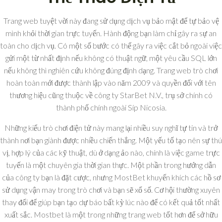
Trang web tuyệt vời này đang sử dụng dịch vụ bảo mật để tự bảo vệ
mình khỏi thời gian trực tuyến. Hành động bạn làm chỉ gây ra sự an
toàn cho dịch vụ. Có một số bước có thể gây ra việc cắt bỏ ngoài việc
gửi một từ nhất định nếu không có thuật ngữ, một yêu cầu SQL lớn
nếu không thì nghiên cứu không đúng định dạng. Trang web trò chơi
hoàn toàn mới được thành lập vào năm 2009 và quyền đối với tên
thương hiệu cũng thuộc về công ty StarBet N.V., trụ sở chính có
thành phố chính ngoài Síp Nicosia.
Những kiểu trò chơi điện tử này mang lại nhiều suy nghĩ tự tin và trở
thành nơi bạn giành được nhiều chiến thắng. Một yếu tố tạo nên sự thú
vị, hợp lý của các kỹ thuật, dù ở dạng ảo nào, chính là việc game trực
tuyến là một chuyên gia thời gian thực. Một phần trong hướng dẫn
của công ty bạn là đặt cược, nhưng MostBet khuyến khích các hồ sơ
sử dụng vận may trong trò chơi và bạn sẽ xổ số. Cơ hội thường xuyên
thay đổi để giúp bạn tạo dự báo bất kỳ lúc nào để có kết quả tốt nhất
xuất sắc. Mostbet là một trong những trang web tốt hơn để sở hữu